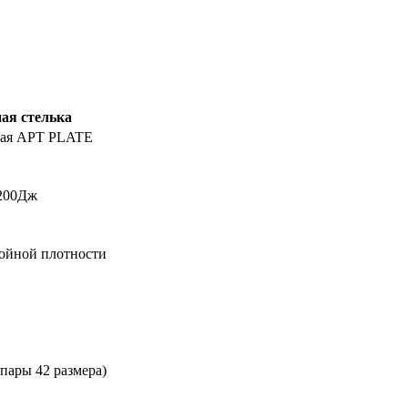
ая стелька
кая APT PLATE
200Дж
ойной плотности
упары 42 размера)