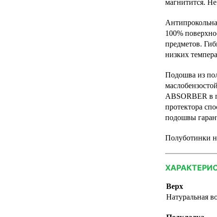
магнитится. Не
Антипрокольна
100% поверхно
предметов. Гиб
низких темпера
Подошва из пол
маслобензосто
ABSORBER в пя
протектора сп
подошвы гаран
Полуботинки не
ХАРАКТЕРИ
Верх
Натуральная в