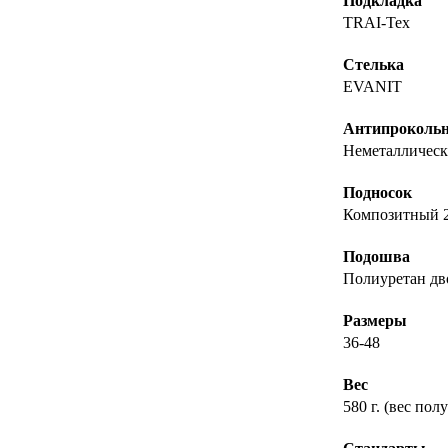
Подкладка
TRAI-Tex
Стелька
EVANIT
Антипрокольн
Неметалличес
Подносок
Композитный 
Подошва
Полиуретан дв
Размеры
36-48
Вес
580 г. (вес пол