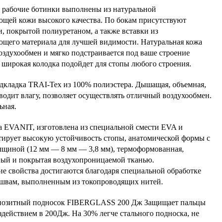
 рабочие ботинки выполнены из натуральной
ющей кожи высокого качества. По бокам присутствуют
и, покрытой полиуретаном, а также вставки из
ющего материала для лучшей видимости. Натуральная кожа
оздухообмен и мягко подстраивается под ваше строение
 широкая колодка подойдет для стопы любого строения.
дкладка TRAI-Tex из 100% полиэстера. Дышащая, объемная,
водит влагу, позволяет осуществлять отличный воздухообмен.
ьная.
а EVANIT, изготовлена из специальной смести EVA и
тирует высокую устойчивость стопы, анатомической формы с
лщиной
(
12
мм
—
8
мм
—
3,8
мм
)
, термоформованная,
ный
и
покрытая
воздухопроницаемой
тканью
.
е свойства достигаются благодаря специальной обработке
 швам, выполненным из токопроводящих нитей.
позитный подносок FIBERGLASS 200 Дж Защищает пальцы
оздействием в 200Дж. На 30% легче стального подноска, не