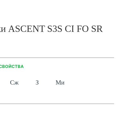
ки ASCENT S3S CI FO SR
СВОЙСТВА
Сж
З
Ми