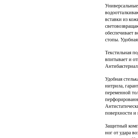
Универсальные
водоотталкива
вставки из кож
световозвраща
обеспечивает в
стопы. Удобная
Текстильная по
впитывает и от
Антибактериал
Удобная стельк
нитрила, гаран
переменной
то
перфорирован
Антистатически
поверхности и
Защитный ком
ног от удара в