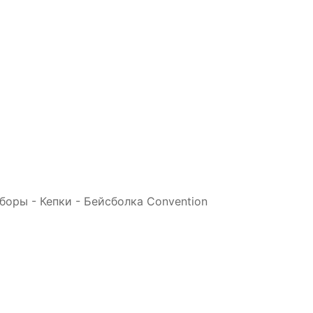
уборы
-
Кепки
-
Бейсболка Convention