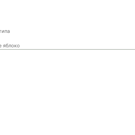
типа
е яблоко