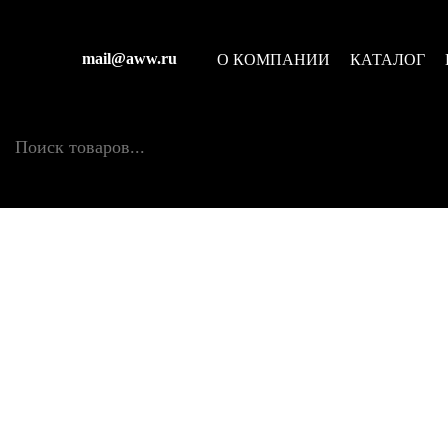
Головные уборы
Главная страница
-
Каталог
-
Спецодежда
-
Головн
mail@aww.ru
О КОМПАНИИ
КАТАЛОГ
Поиск товаров