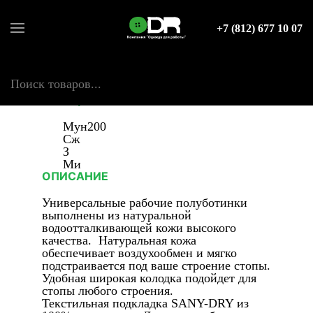
Полуботинки
Главная страница
-
Каталог
-
Спецобувь
-
+7 (812) 677 10 07
Рабочая обувь (демисезонная)
-
Полуботинки
-
Полуботинки ZATOPEK S3S CI FO SR
Полуботинки ZATOPEK S3S CI FO SR
Поиск
товаров
ЗАЩИТНЫЕ СВОЙСТВА
Мун200
Сж
З
Ми
ОПИСАНИЕ
Универсальные рабочие полуботинки
выполнены из натуральной
водоотталкивающей кожи высокого
качества. Натуральная кожа
обеспечивает воздухообмен и мягко
подстраивается под ваше строение стопы.
Удобная широкая колодка подойдет для
стопы любого строения.
Текстильная подкладка SANY-DRY из