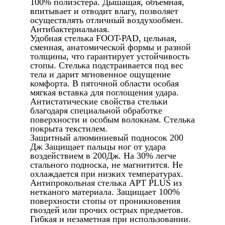
100% полиэстера. Дышащая, объемная,
впитывает и отводит влагу, позволяет
осуществлять отличный воздухообмен.
Антибактериальная.
Удобная стелька FOOT-PAD, цельная,
сменная, анатомической формы и разной
толщины, что гарантирует устойчивость
стопы. Стелька подстраивается под вес
тела и дарит мгновенное ощущение
комфорта. В пяточной области особая
мягкая вставка для поглощения удара.
Антистатические свойства стельки
благодаря специальной обработке
поверхности и особым волокнам. Стелька
покрыта текстилем.
Защитный алюминиевый подносок 200
Дж Защищает пальцы ног от удара
воздействием в 200Дж. На 30% легче
стального подноска, не магнитится. Не
охлаждается при низких температурах.
Антипрокольная стелька APT PLUS из
нетканого материала. Защищает 100%
поверхности стопы от проникновения
гвоздей или прочих острых предметов.
Гибкая и незаметная при использовании.