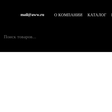
Рубашки-поло
Главная страница
-
Каталог
-
Спецодежда
-
Футболк
mail@aww.ru
О КОМПАНИИ
КАТАЛОГ
Поиск товаров