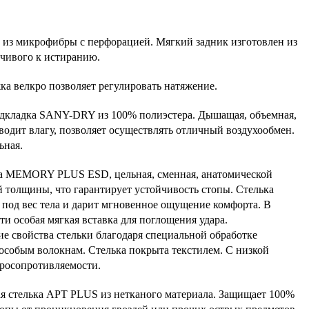
 из микрофибры с перфорацией. Мягкий задник изготовлен из
йчивого к истиранию.
ка велкро позволяет регулировать натяжение.
одкладка SANY-DRY из 100% полиэстера. Дышащая, объемная,
водит влагу, позволяет осуществлять отличный воздухообмен.
ьная.
ка MEMORY PLUS ESD, цельная, сменная, анатомической
 толщины, что гарантирует устойчивость стопы. Стелька
 под вес тела и дарит мгновенное ощущение комфорта. В
ти особая мягкая вставка для поглощения удара.
е свойства стельки благодаря специальной обработке
особым волокнам. Стелька покрыта текстилем. С низкой
тросопротивляемости.
я стелька APT PLUS из нетканого материала. Защищает 100%