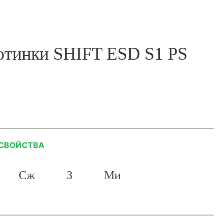
отинки SHIFT ESD S1 PS
СВОЙСТВА
Сж
З
Ми