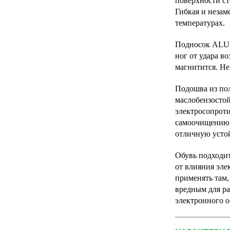
поверхности ст
Гибкая и незам
температурах.
Подносок ALU
ног от удара в
магнитится. Не
Подошва из пол
маслобензостой
электросопрот
самоочищению 
отличную усто
Обувь подходит
от влияния эле
применять там,
вредным для ра
электронного о