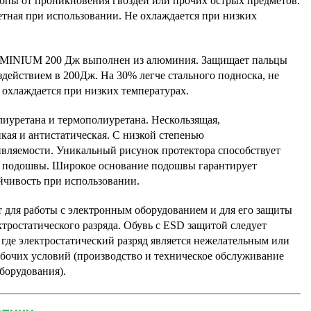
опы от проникновения гвоздей или прочих острых предметов.
етная при использовании. Не охлаждается при низких
MINIUM 200 Дж выполнен из алюминия. Защищает пальцы
оздействием в 200Дж. На 30% легче стального подноска, не
 охлаждается при низких температурах.
иуретана и термополиуретана. Нескользящая,
кая и антистатическая. С низкой степенью
ивляемости. Уникальный рисунок протектора способствует
подошвы. Широкое основание подошвы гарантирует
йчивость при использовании.
 для работы с электронным оборудованием и для его защиты
ктростатического разряда. Обувь с ESD защитой следует
 где электростатический разряд является нежелательным или
бочих условий (производство и техническое обслуживание
борудования).