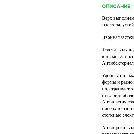
ОПИСАНИЕ
Верх выполнен
текстиля, усто
Двойная застеж
Текстильная п
впитывает и от
Антибактериал
Удобная стель
формы и разной
подстраивается
пяточной облас
Антистатически
поверхности и 
степенью элек
Антипрокольна