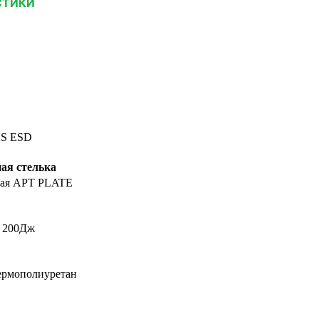
СТИКИ
S ESD
ая стелька
кая APT PLATE
 200Дж
ермополиуретан