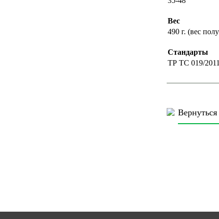
35-48
Вес
490 г. (вес пол
Стандарты
ТР ТС 019/201
Вернуться 