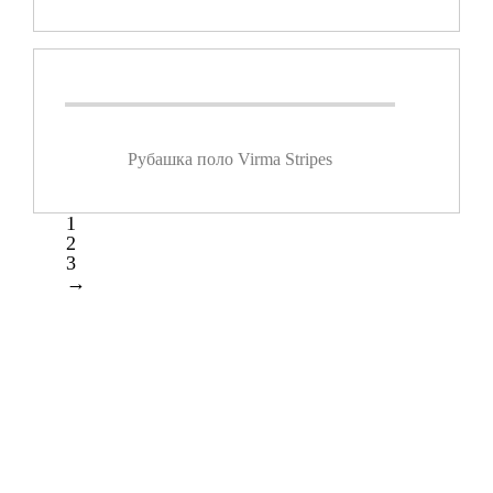
Рубашка поло Virma Stripes
1
2
3
→